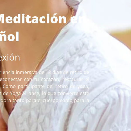
Meditación en
ñol
exión
riencia inmersiva de 12 dias de retiro de
econectar con tu corazón, restaurar el
. Como participante del retiro de yoga,
de Yoga Alliance, lo que convierte este
dora tanto para el cuerpo como para la