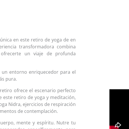
nica en este retiro de yoga de en
xperiencia transformadora combina
a ofrecerte un viaje de profunda
e un entorno enriquecedor para el
ás pura.
tiro ofrece el escenario perfecto
e este retiro de yoga y meditación,
oga Nidra, ejercicios de respiración
omentos de contemplación.
uerpo, mente y espíritu. Nutre tu