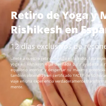
Retiro de Yoga y 
Rishikesh en Espa
12 días exclusivos de recon
Únete a nuestro retiro de yoga en la India. Esta expe
yoga en Rishikesh está diseñada para ayudarte a r
equilibrio interior y despertar tu máximo potencial
también obtendrás un certificado YACEP de 50 horas 
viaje en una experiencia verdaderamente transforma
mente.