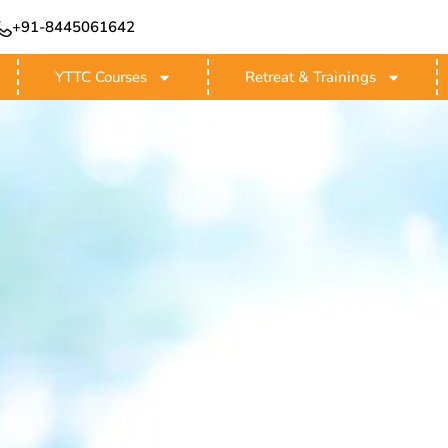
+91-8445061642
YTTC Courses
Retreat & Trainings