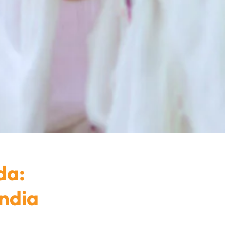
da:
India